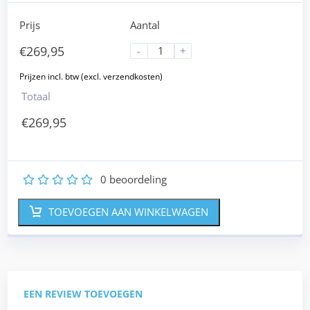
Prijs
Aantal
€
269,95
-
+
Totaal
€
269,95
0
beoordeling
1
2
3
4
5
TOEVOEGEN AAN WINKELWAGEN
EEN REVIEW TOEVOEGEN