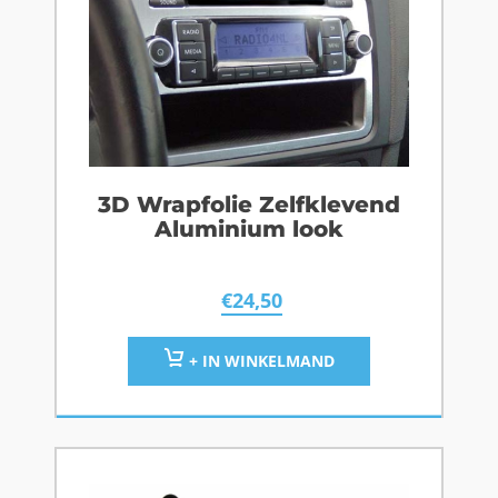
3D Wrapfolie Zelfklevend
Aluminium look
€
24,50
+ IN WINKELMAND