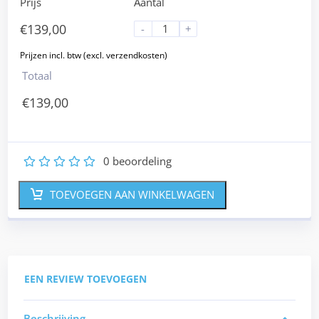
Prijs
Aantal
€
139,00
-
+
Totaal
€
139,00
0
beoordeling
1
2
3
4
5
TOEVOEGEN AAN WINKELWAGEN
EEN REVIEW TOEVOEGEN
Beschrijving