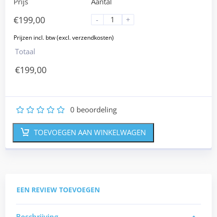
Prijs
Aantal
€
199,00
-
+
Totaal
€
199,00
0
beoordeling
1
2
3
4
5
TOEVOEGEN AAN WINKELWAGEN
EEN REVIEW TOEVOEGEN
Beschrijving