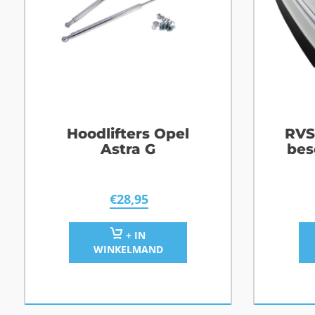
Hoodlifters Opel
RVS
Astra G
bes
S
€
28,95
+ IN
WINKELMAND