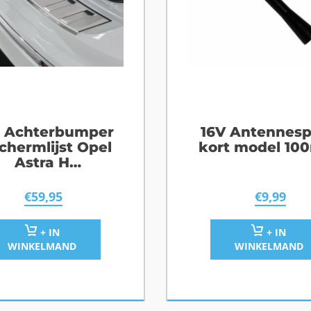
 Achterbumper
16V Antennesp
chermlijst Opel
kort model 1
Astra H
tationwagon
€
59,95
€
9,99
+ IN
+ IN
WINKELMAND
WINKELMAND