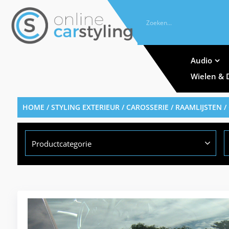
Audio
Wielen & 
HOME
/
STYLING EXTERIEUR
/
CAROSSERIE
/
RAAMLIJSTEN
/
Productcategorie