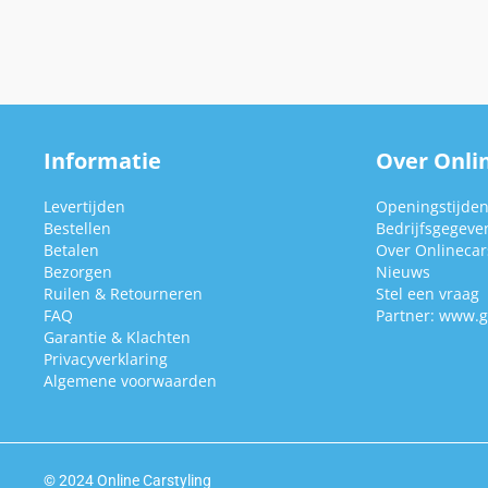
Informatie
Over Onlin
Levertijden
Openingstijde
Bestellen
Bedrijfsgegeve
Betalen
Over Onlinecars
Bezorgen
Nieuws
Ruilen & Retourneren
Stel een vraag
FAQ
Partner:
www.g
Garantie & Klachten
Privacyverklaring
Algemene voorwaarden
© 2024 Online Carstyling