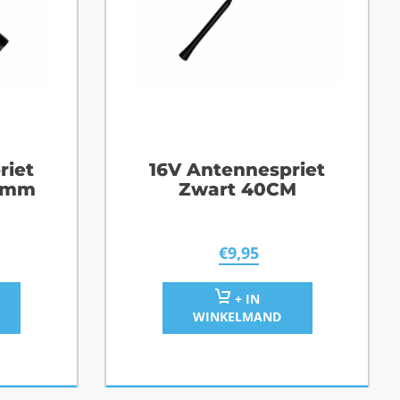
riet
16V Antennespriet
00mm
Zwart 40CM
€
9,95
+ IN
WINKELMAND