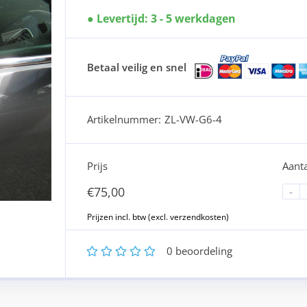
Levertijd: 3 - 5 werkdagen
Betaal veilig en snel
Artikelnummer:
ZL-VW-G6-4
Prijs
Aanta
€
75,00
-
1
2
3
4
5
0
beoordeling