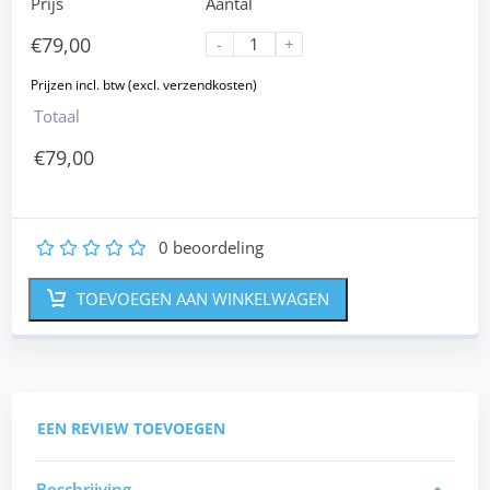
Prijs
Aantal
€
79,00
-
+
Totaal
€
79,00
0
beoordeling
1
2
3
4
5
TOEVOEGEN AAN WINKELWAGEN
EEN REVIEW TOEVOEGEN
Beschrijving