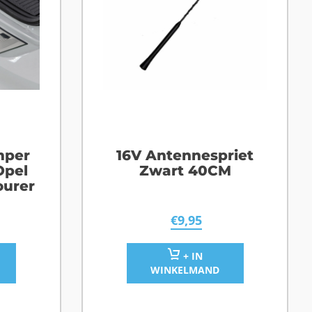
mper
16V Antennespriet
Opel
Zwart 40CM
ourer
€
9,95
+ IN
WINKELMAND