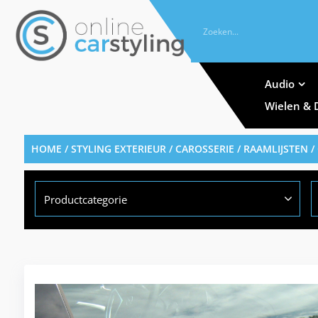
Audio
Wielen & 
HOME
/
STYLING EXTERIEUR
/
CAROSSERIE
/
RAAMLIJSTEN
/
Productcategorie