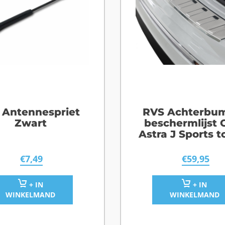
 Antennespriet
RVS Achterbu
Zwart
beschermlijst 
Astra J Sports t
€
7,49
€
59,95
+ IN
+ IN
WINKELMAND
WINKELMAND