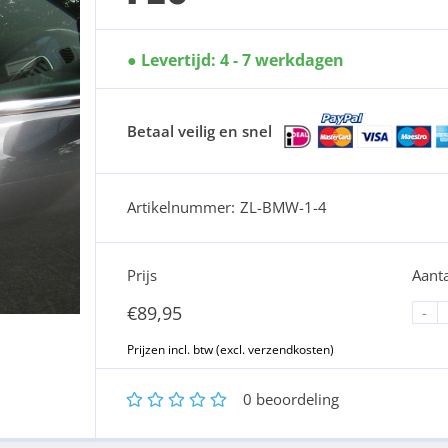
Levertijd: 4 - 7 werkdagen
Betaal veilig en snel
Artikelnummer:
ZL-BMW-1-4
Prijs
Aanta
€
89,95
-
1
2
3
4
5
0
beoordeling