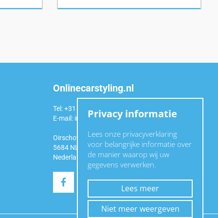
Onlinecarstyling.nl
Tel: +31 (0)6 54 98 49 99
Privacy informatie
E-mail:
info@onlinecarstyling.nl
Lees onze privacyverklaring
Oirschotseweg 92a
voor belangrijke informatie over
5684 NL Best
de manier waarop wij uw
Nederland
gegevens verwerken.
Lees meer
Niet meer weergeven