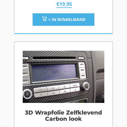
€
19,95
+ IN WINKELMAND
3D Wrapfolie Zelfklevend
Carbon look