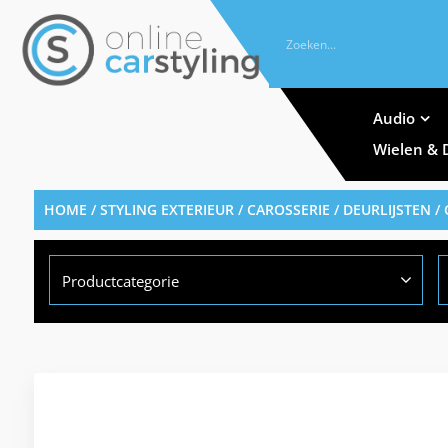
Audio
Wielen & 
HOME
/
STYLING EXTERIEUR
/
CAROSSERIE
/
DEURLIJSTEN
/ 
Productcategorie