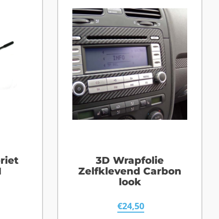
riet
3D Wrapfolie
M
Zelfklevend Carbon
look
€
24,50