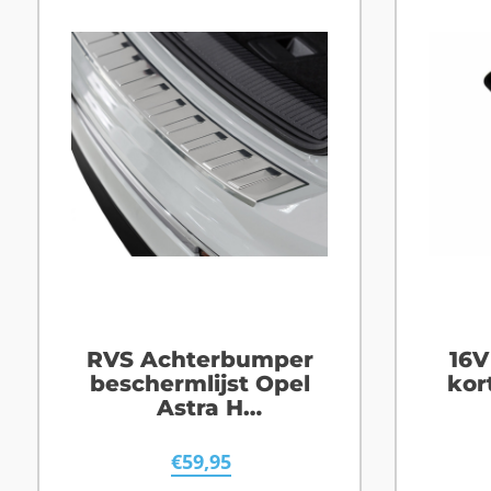
RVS Achterbumper
16V
beschermlijst Opel
kor
Astra H
Stationwagon
€
59,95