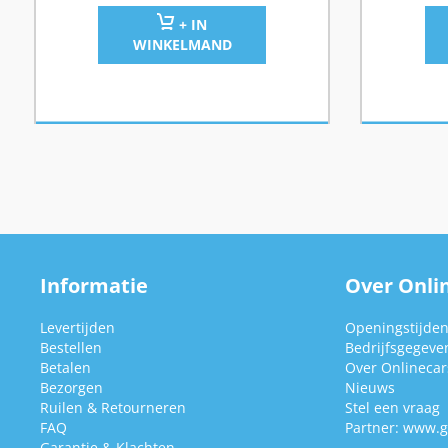
+ IN
WINKELMAND
Informatie
Over Onlin
Levertijden
Openingstijde
Bestellen
Bedrijfsgegeve
Betalen
Over Onlinecars
Bezorgen
Nieuws
Ruilen & Retourneren
Stel een vraag
FAQ
Partner:
www.g
Garantie & Klachten