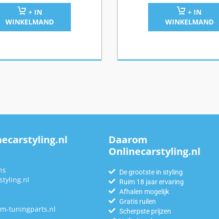
+ IN
+ IN
WINKELMAND
WINKELMAND
ecarstyling.nl
Daarom
Onlinecarstyling.nl
n
ns
De grootste in styling
tyling.nl
Ruim 18 jaar ervaring
Afhalen mogelijk
Gratis ruilen
m-tuningparts.nl
Scherpste prijzen