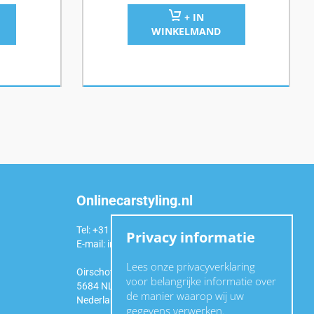
+ IN
WINKELMAND
Onlinecarstyling.nl
Tel: +31 (0)6 54 98 49 99
Privacy informatie
E-mail:
info@onlinecarstyling.nl
Lees onze privacyverklaring
Oirschotseweg 92a
voor belangrijke informatie over
5684 NL Best
de manier waarop wij uw
Nederland
gegevens verwerken.