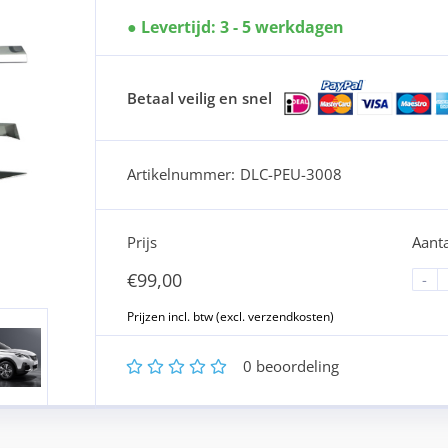
Levertijd: 3 - 5 werkdagen
Betaal veilig en snel
Artikelnummer:
DLC-PEU-3008
Prijs
Aanta
€
99,00
-
1
2
3
4
5
0
beoordeling