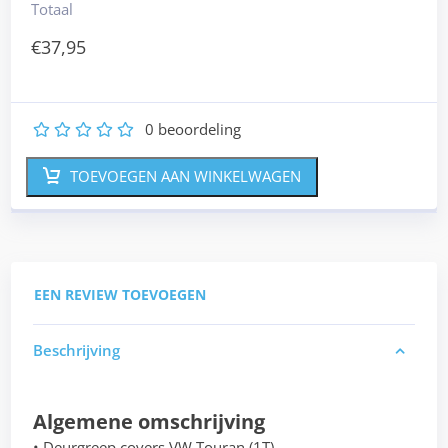
Totaal
€
37,95
0
beoordeling
1
2
3
4
5
TOEVOEGEN AAN WINKELWAGEN
EEN REVIEW TOEVOEGEN
Beschrijving
Algemene omschrijving
• Deurgreep covers VW Touran (1T)