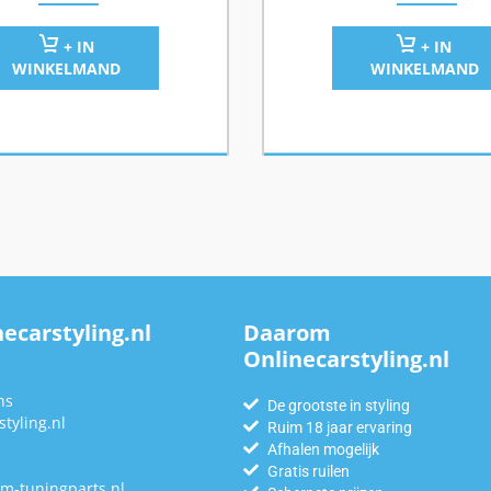
+ IN
+ IN
WINKELMAND
WINKELMAND
ecarstyling.nl
Daarom
Onlinecarstyling.nl
n
ns
De grootste in styling
tyling.nl
Ruim 18 jaar ervaring
Afhalen mogelijk
Gratis ruilen
m-tuningparts.nl