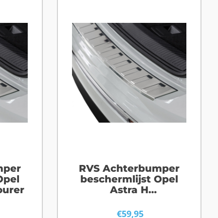
mper
RVS Achterbumper
Opel
beschermlijst Opel
ourer
Astra H
Stationwagon
€
59,95