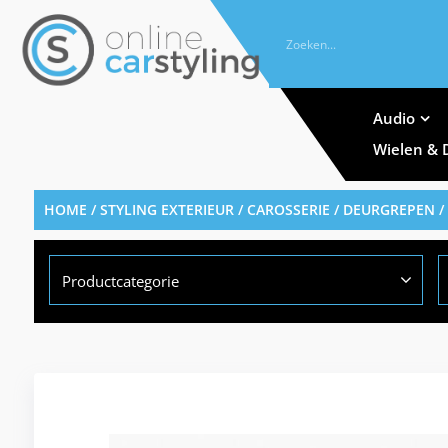
Audio
Wielen & 
HOME
/
STYLING EXTERIEUR
/
CAROSSERIE
/
DEURGREPEN
/
Productcategorie