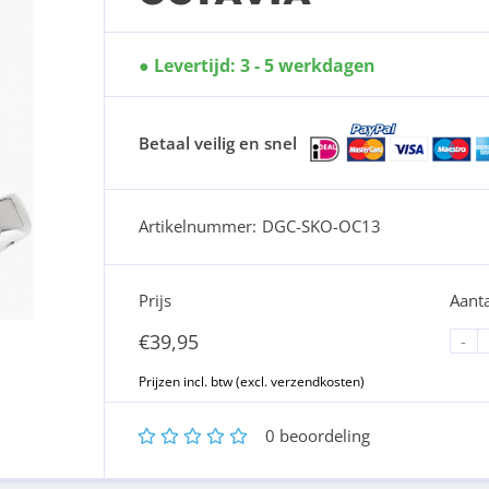
Levertijd: 3 - 5 werkdagen
Betaal veilig en snel
Artikelnummer:
DGC-SKO-OC13
Prijs
Aanta
€
39,95
-
1
2
3
4
5
0
beoordeling