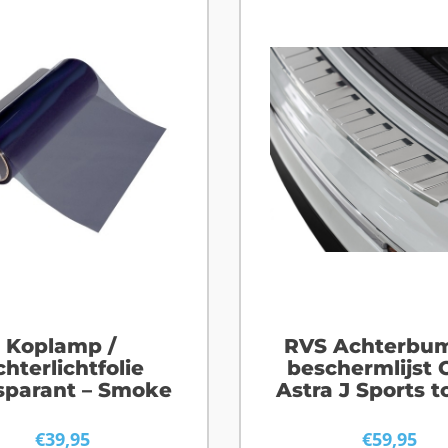
Koplamp /
RVS Achterbu
hterlichtfolie
beschermlijst 
sparant – Smoke
Astra J Sports t
€
39,95
€
59,95