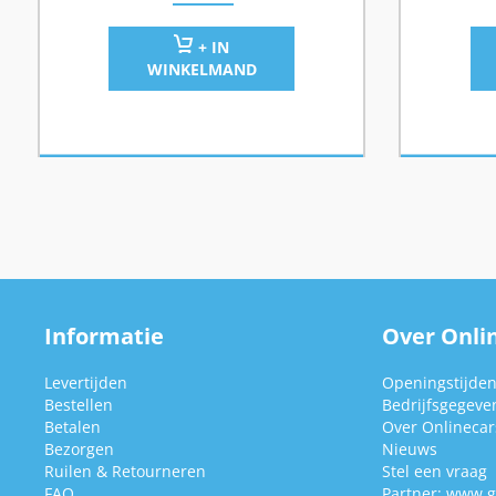
+ IN
WINKELMAND
Informatie
Over Onlin
Levertijden
Openingstijde
Bestellen
Bedrijfsgegeve
Betalen
Over Onlinecars
Bezorgen
Nieuws
Ruilen & Retourneren
Stel een vraag
FAQ
Partner:
www.g