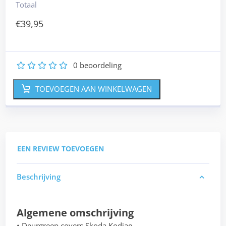
Totaal
€
39,95
0
beoordeling
1
2
3
4
5
TOEVOEGEN AAN WINKELWAGEN
EEN REVIEW TOEVOEGEN
Beschrijving
Algemene omschrijving
• Deurgreep covers Skoda Kodiaq