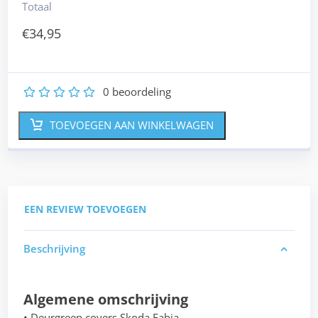
Totaal
€
34,95
0
beoordeling
1
2
3
4
5
TOEVOEGEN AAN WINKELWAGEN
EEN REVIEW TOEVOEGEN
Beschrijving
Algemene omschrijving
• Deurgreep covers Skoda Fabia