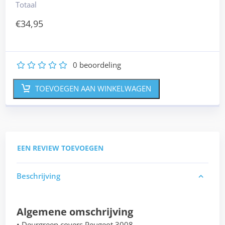
Totaal
€
34,95
0
beoordeling
1
2
3
4
5
TOEVOEGEN AAN WINKELWAGEN
EEN REVIEW TOEVOEGEN
Beschrijving
Algemene omschrijving
• Deurgreep covers Peugeot 3008