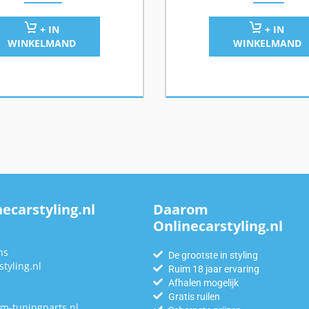
+ IN
+ IN
WINKELMAND
WINKELMAND
ecarstyling.nl
Daarom
Onlinecarstyling.nl
n
ns
De grootste in styling
tyling.nl
Ruim 18 jaar ervaring
Afhalen mogelijk
Gratis ruilen
m-tuningparts.nl