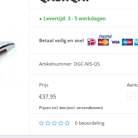
Levertijd: 3 - 5 werkdagen
Betaal veilig en snel
Artikelnummer:
DGC-NIS-QS
Prijs
Aanta
€
37,95
-
1
2
3
4
5
0
beoordeling