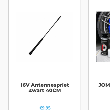
16V Antennespriet
JOM
Zwart 40CM
€
9,95