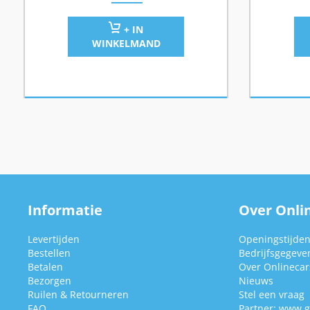
+ IN
WINKELMAND
Informatie
Over Onlin
Levertijden
Openingstijde
Bestellen
Bedrijfsgegeve
Betalen
Over Onlinecars
Bezorgen
Nieuws
Ruilen & Retourneren
Stel een vraag
FAQ
Partner:
www.g