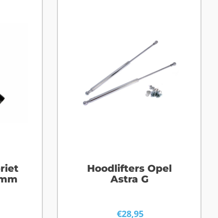
riet
Hoodlifters Opel
0mm
Astra G
€
28,95