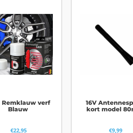
 Remklauw verf
16V Antennesp
Blauw
kort model 8
€
22,95
€
9,99