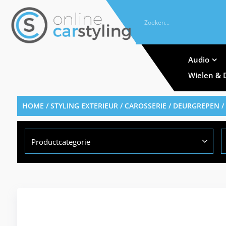
Audio
Wielen & 
HOME
/
STYLING EXTERIEUR
/
CAROSSERIE
/
DEURGREPEN
/
Productcategorie