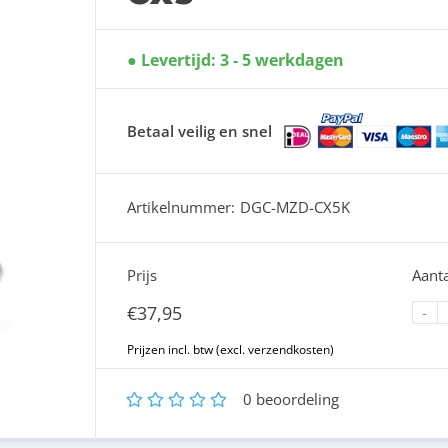
Levertijd: 3 - 5 werkdagen
Betaal veilig en snel
Artikelnummer:
DGC-MZD-CX5K
Prijs
Aanta
€
37,95
-
1
2
3
4
5
0
beoordeling