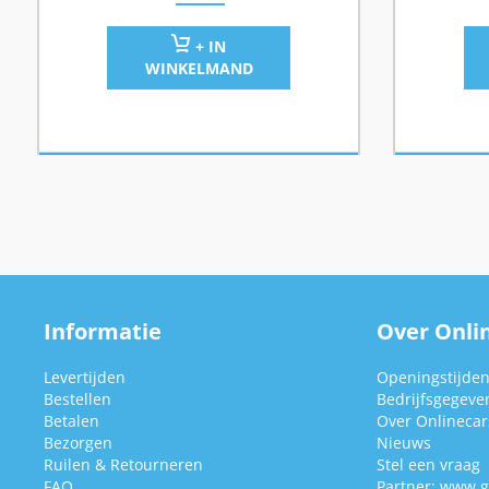
+ IN
WINKELMAND
Informatie
Over Onlin
Levertijden
Openingstijde
Bestellen
Bedrijfsgegeve
Betalen
Over Onlinecars
Bezorgen
Nieuws
Ruilen & Retourneren
Stel een vraag
FAQ
Partner:
www.g