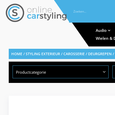
Audio
Wielen & 
HOME
/
STYLING EXTERIEUR
/
CAROSSERIE
/
DEURGREPEN
/
Productcategorie