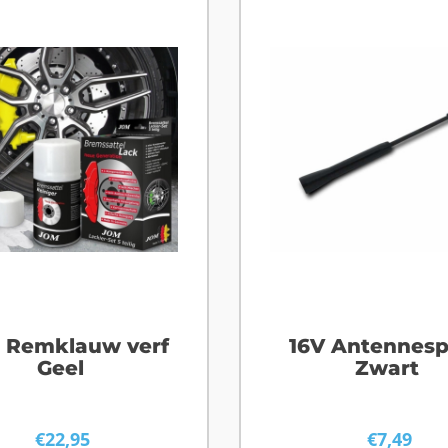
 Remklauw verf
16V Antennesp
Geel
Zwart
€
22,95
€
7,49