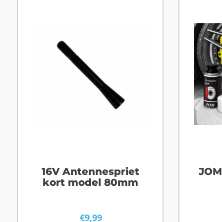
16V Antennespriet
JOM
kort model 80mm
€
9,99