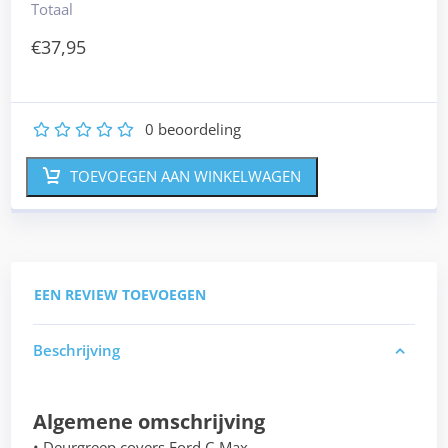
Totaal
€
37,95
0
beoordeling
1
2
3
4
5
TOEVOEGEN AAN WINKELWAGEN
EEN REVIEW TOEVOEGEN
Beschrijving
Algemene omschrijving
• Deurgreep covers Ford C-Max