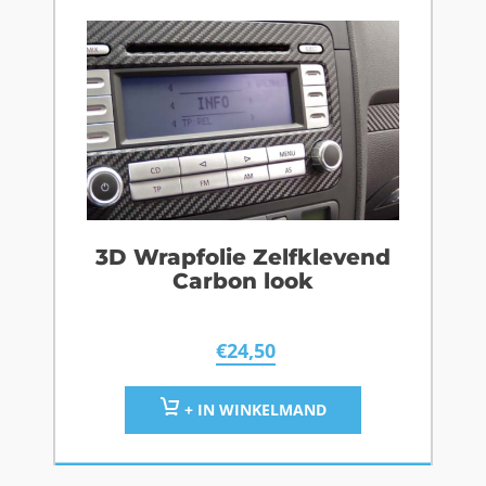
3D Wrapfolie Zelfklevend
Carbon look
€
24,50
+ IN WINKELMAND