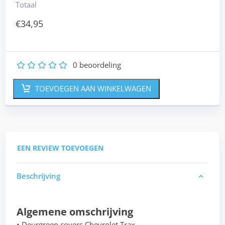
Totaal
€
34,95
0
beoordeling
1
2
3
4
5
TOEVOEGEN AAN WINKELWAGEN
EEN REVIEW TOEVOEGEN
Beschrijving
Algemene omschrijving
• Deurgreep covers Chevrolet Trax