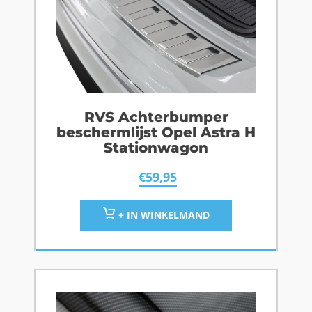
RVS Achterbumper
beschermlijst Opel Astra H
Stationwagon
€
59,95
+ IN WINKELMAND