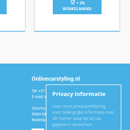
+ IN
WINKELMAND
Onlinecarstyling.nl
Tel: +31 (0)6 54 98 49 99
Privacy informatie
E-mail:
info@onlinecarstyling.nl
Lees onze privacyverklaring
Oirschotseweg 92a
voor belangrijke informatie over
5684 NL Best
de manier waarop wij uw
Nederland
gegevens verwerken.