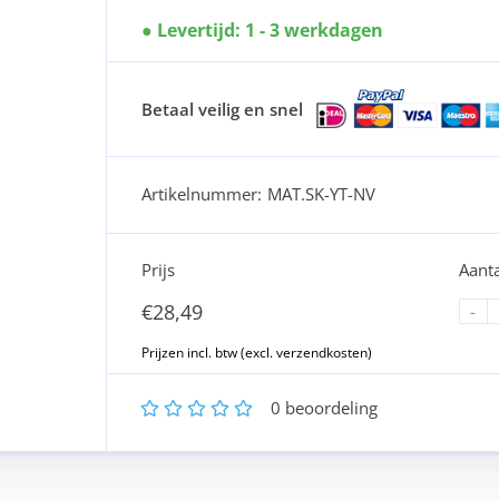
Levertijd: 1 - 3 werkdagen
Betaal veilig en snel
Artikelnummer:
MAT.SK-YT-NV
Prijs
Aanta
€
28,49
-
1
2
3
4
5
0
beoordeling