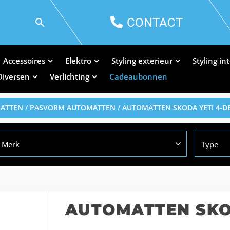
CONTACT
Accessoires
Elektro
Styling exterieur
Styling in
Diversen
Verlichting
Cadeaubonnen
MATTEN
/
PASVORM AUTOMATTEN
/ AUTOMATTEN SKODA YETI 4-D
Merk
Type
AUTOMATTEN SKOD