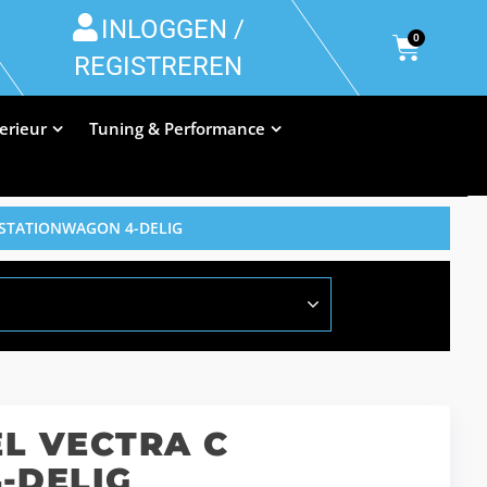
INLOGGEN /
0
REGISTREREN
terieur
Tuning & Performance
 STATIONWAGON 4-DELIG
L VECTRA C
-DELIG