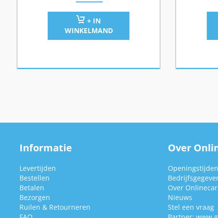
+ IN
WINKELMAND
Informatie
Over Onlin
Levertijden
Openingstijde
Bestellen
Bedrijfsgegeve
Betalen
Over Onlinecars
Bezorgen
Nieuws
Ruilen & Retourneren
Stel een vraag
FAQ
Partner:
www.g