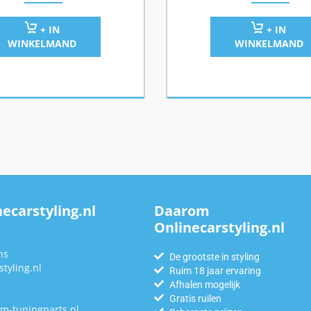
+ IN
+ IN
WINKELMAND
WINKELMAND
ecarstyling.nl
Daarom
Onlinecarstyling.nl
n
ns
De grootste in styling
tyling.nl
Ruim 18 jaar ervaring
Afhalen mogelijk
Gratis ruilen
m-tuningparts.nl