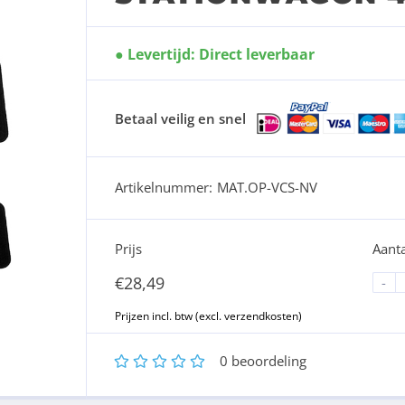
Levertijd: Direct leverbaar
Betaal veilig en snel
Artikelnummer:
MAT.OP-VCS-NV
Prijs
Aanta
€
28,49
-
1
2
3
4
5
0
beoordeling