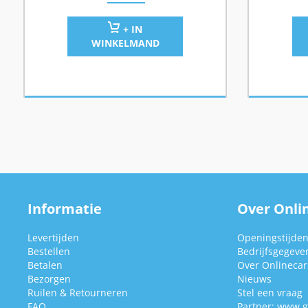
+ IN
WINKELMAND
Informatie
Over Onlin
Levertijden
Openingstijde
Bestellen
Bedrijfsgegeve
Betalen
Over Onlinecars
Bezorgen
Nieuws
Ruilen & Retourneren
Stel een vraag
FAQ
Partner:
www.g