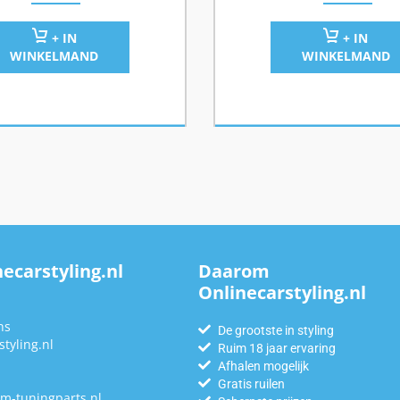
+ IN
+ IN
WINKELMAND
WINKELMAND
ecarstyling.nl
Daarom
Onlinecarstyling.nl
n
ns
De grootste in styling
tyling.nl
Ruim 18 jaar ervaring
Afhalen mogelijk
Gratis ruilen
m-tuningparts.nl