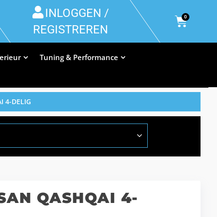
INLOGGEN /
0
REGISTREREN
terieur
Tuning & Performance
 4-DELIG
SAN QASHQAI 4-