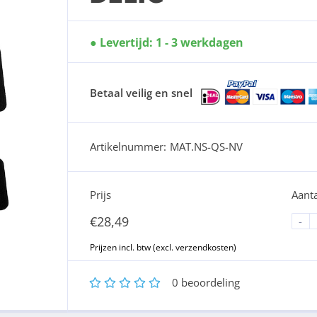
Levertijd: 1 - 3 werkdagen
Betaal veilig en snel
Artikelnummer:
MAT.NS-QS-NV
Prijs
Aanta
€
28,49
-
1
2
3
4
5
0
beoordeling