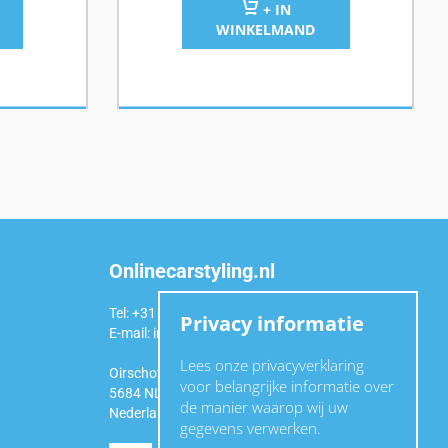
+ IN
WINKELMAND
Onlinecarstyling.nl
Tel: +31 (0)6 54 98 49 99
Privacy informatie
E-mail:
info@onlinecarstyling.nl
Lees onze privacyverklaring
Oirschotseweg 92a
voor belangrijke informatie over
5684 NL Best
de manier waarop wij uw
Nederland
gegevens verwerken.