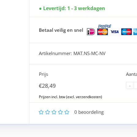
Levertijd: 1 - 3 werkdagen
Betaal veilig en snel
Artikelnummer:
MAT.NS-MC-NV
Prijs
Aanta
€
28,49
-
1
2
3
4
5
0
beoordeling