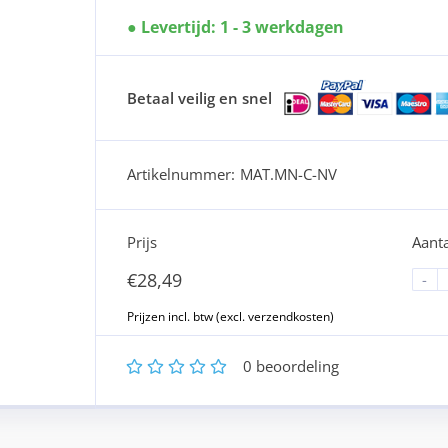
Levertijd: 1 - 3 werkdagen
Betaal veilig en snel
Artikelnummer:
MAT.MN-C-NV
Prijs
Aanta
€
28,49
-
1
2
3
4
5
0
beoordeling