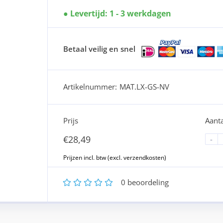
Levertijd: 1 - 3 werkdagen
Betaal veilig en snel
Artikelnummer:
MAT.LX-GS-NV
Prijs
Aanta
€
28,49
-
1
2
3
4
5
0
beoordeling