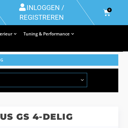
INLOGGEN /
0
REGISTREREN
terieur
Tuning & Performance
IG
S GS 4-DELIG