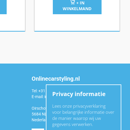
+ IN
WINKELMAND
Onlinecarstyling.nl
Tel: +31 (0)6 54 98 49 99
Privacy informatie
E-mail:
info@onlinecarstyling.nl
Lees onze privacyverklaring
Oirschotseweg 92a
voor belangrijke informatie over
5684 NL Best
de manier waarop wij uw
Nederland
gegevens verwerken.