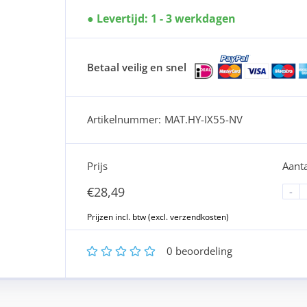
Levertijd: 1 - 3 werkdagen
Betaal veilig en snel
Artikelnummer:
MAT.HY-IX55-NV
Prijs
Aanta
€
28,49
-
1
2
3
4
5
0
beoordeling