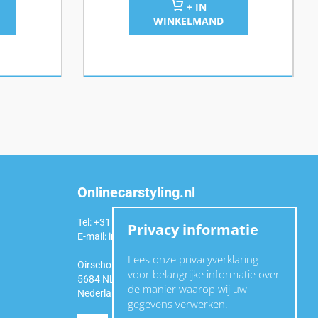
+ IN
WINKELMAND
Onlinecarstyling.nl
Tel: +31 (0)6 54 98 49 99
Privacy informatie
E-mail:
info@onlinecarstyling.nl
Lees onze privacyverklaring
Oirschotseweg 92a
voor belangrijke informatie over
5684 NL Best
de manier waarop wij uw
Nederland
gegevens verwerken.