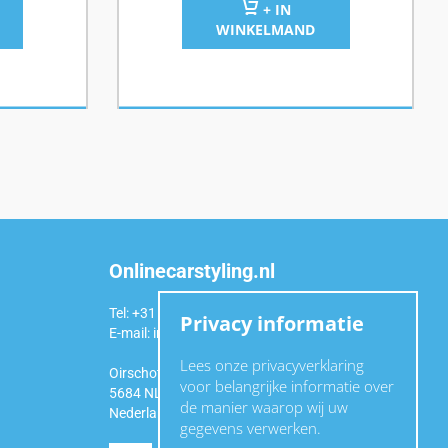
+ IN
WINKELMAND
Onlinecarstyling.nl
Tel: +31 (0)6 54 98 49 99
Privacy informatie
E-mail:
info@onlinecarstyling.nl
Lees onze privacyverklaring
Oirschotseweg 92a
voor belangrijke informatie over
5684 NL Best
de manier waarop wij uw
Nederland
gegevens verwerken.