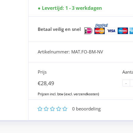
Levertijd: 1 - 3 werkdagen
Betaal veilig en snel
Artikelnummer:
MAT.FO-BM-NV
Prijs
Aanta
€
28,49
-
1
2
3
4
5
0
beoordeling