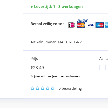
Levertijd: 1 - 3 werkdagen
Betaal veilig en snel
Artikelnummer:
MAT.CT-C1-NV
Prijs
Aanta
€
28,49
-
1
2
3
4
5
0
beoordeling