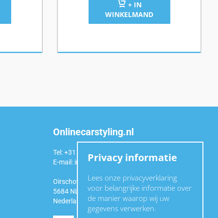
+ IN
WINKELMAND
Onlinecarstyling.nl
Tel: +31 (0)6 54 98 49 99
Privacy informatie
E-mail:
info@onlinecarstyling.nl
Lees onze privacyverklaring
Oirschotseweg 92a
voor belangrijke informatie over
5684 NL Best
de manier waarop wij uw
Nederland
gegevens verwerken.