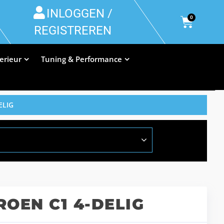
INLOGGEN /
0
REGISTREREN
terieur
Tuning & Performance
ELIG
OEN C1 4-DELIG