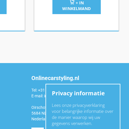
+ IN
WINKELMAND
Onlinecarstyling.nl
Tel: +31 (0)6 54 98 49 99
Privacy informatie
E-mail:
info@onlinecarstyling.nl
Lees onze privacyverklaring
Oirschotseweg 92a
voor belangrijke informatie over
5684 NL Best
de manier waarop wij uw
Nederland
gegevens verwerken.