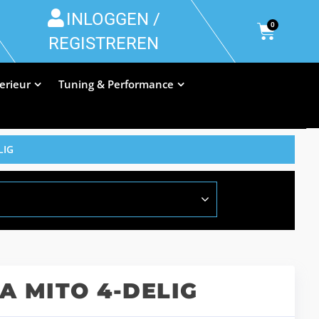
INLOGGEN /
0
REGISTREREN
terieur
Tuning & Performance
LIG
 MITO 4-DELIG