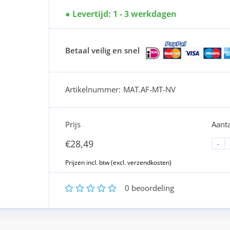
Levertijd: 1 - 3 werkdagen
Betaal veilig en snel
Artikelnummer:
MAT.AF-MT-NV
Prijs
Aanta
€
28,49
-
1
2
3
4
5
0
beoordeling