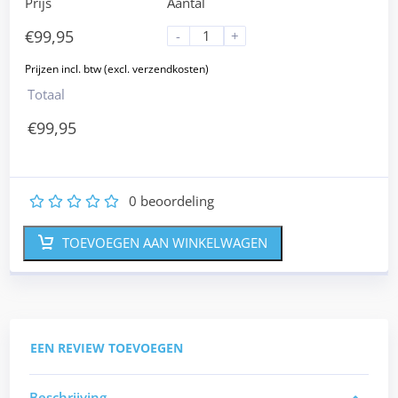
Prijs
Aantal
€
99,95
-
+
Totaal
€
99,95
0
beoordeling
1
2
3
4
5
TOEVOEGEN AAN WINKELWAGEN
EEN REVIEW TOEVOEGEN
Beschrijving