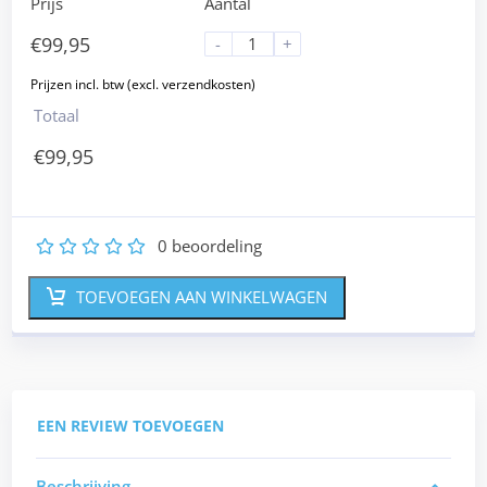
Prijs
Aantal
€
99,95
-
+
Totaal
€
99,95
0
beoordeling
1
2
3
4
5
TOEVOEGEN AAN WINKELWAGEN
EEN REVIEW TOEVOEGEN
Beschrijving