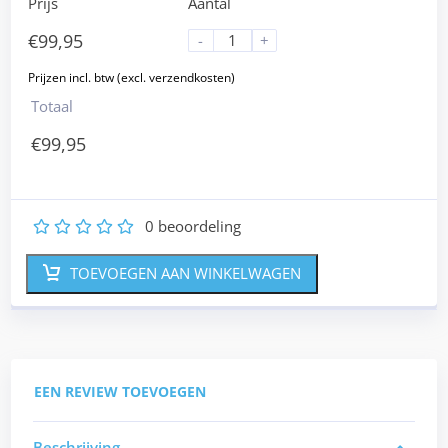
Prijs
Aantal
€
99,95
-
+
Totaal
€
99,95
0
beoordeling
1
2
3
4
5
TOEVOEGEN AAN WINKELWAGEN
EEN REVIEW TOEVOEGEN
Beschrijving