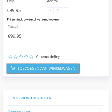
Prijs
Aantal
€
99,95
-
+
Totaal
€
99,95
0
beoordeling
1
2
3
4
5
TOEVOEGEN AAN WINKELWAGEN
EEN REVIEW TOEVOEGEN
Beschrijving