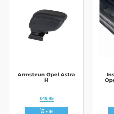
Armsteun Opel Astra
In
H
Ope
€
49,95
+ IN