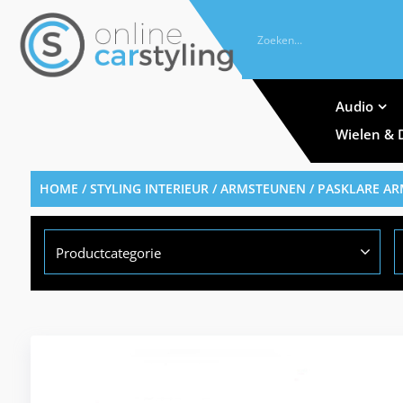
Audio
Wielen & 
HOME
/
STYLING INTERIEUR
/
ARMSTEUNEN
/
PASKLARE A
Productcategorie