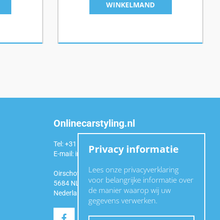
WINKELMAND
Onlinecarstyling.nl
Tel: +31 (0)6 54 98 49 99
Privacy informatie
E-mail:
info@onlinecarstyling.nl
Lees onze privacyverklaring
Oirschotseweg 92a
voor belangrijke informatie over
5684 NL Best
de manier waarop wij uw
Nederland
gegevens verwerken.