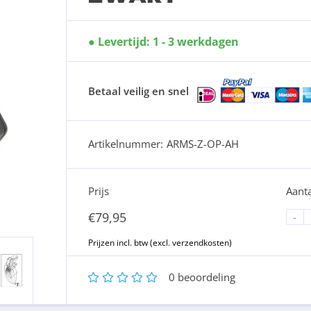
Levertijd: 1 - 3 werkdagen
Betaal veilig en snel
Artikelnummer:
ARMS-Z-OP-AH
Prijs
Aanta
€
79,95
-
1
2
3
4
5
0
beoordeling