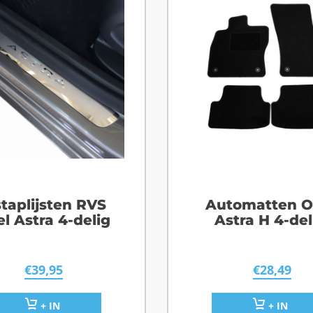
staplijsten RVS
Automatten O
l Astra 4-delig
Astra H 4-del
€
39,95
€
28,49
+ IN
+ IN