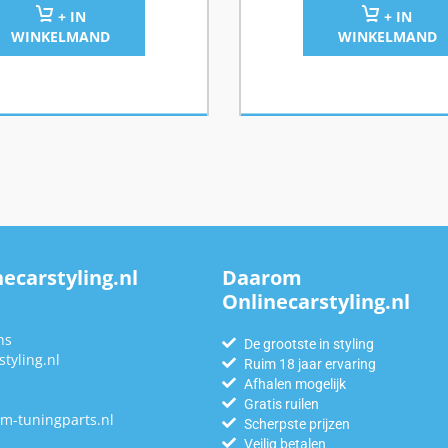
+ IN
+ IN
WINKELMAND
WINKELMAND
ecarstyling.nl
Daarom
Onlinecarstyling.nl
n
ns
De grootste in styling
tyling.nl
Ruim 18 jaar ervaring
Afhalen mogelijk
Gratis ruilen
m-tuningparts.nl
Scherpste prijzen
Veilig betalen