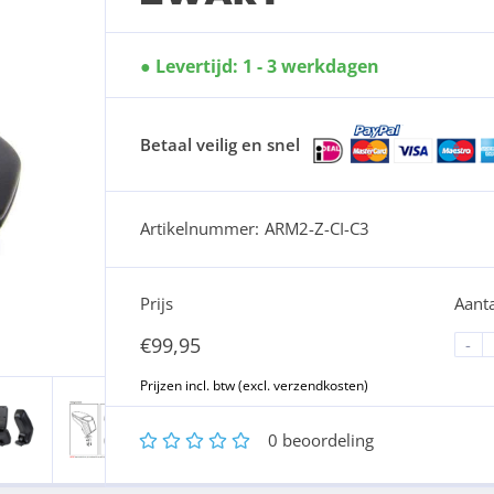
Levertijd: 1 - 3 werkdagen
Betaal veilig en snel
Artikelnummer:
ARM2-Z-CI-C3
Prijs
Aanta
€
99,95
-
1
2
3
4
5
0
beoordeling