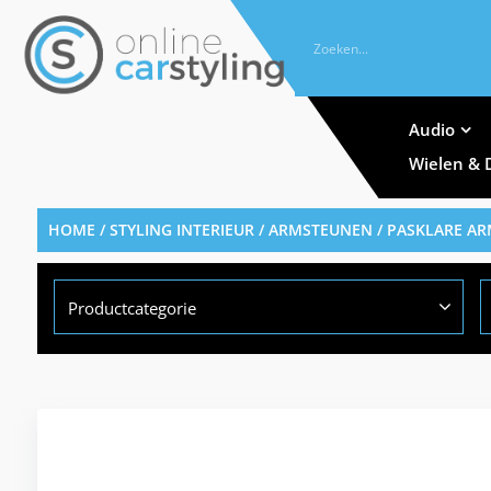
Audio
Wielen & 
HOME
/
STYLING INTERIEUR
/
ARMSTEUNEN
/
PASKLARE A
Productcategorie