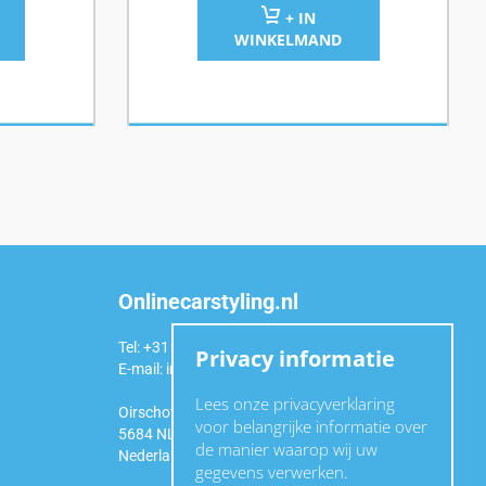
+ IN
WINKELMAND
Onlinecarstyling.nl
Tel: +31 (0)6 54 98 49 99
Privacy informatie
E-mail:
info@onlinecarstyling.nl
Lees onze privacyverklaring
Oirschotseweg 92a
voor belangrijke informatie over
5684 NL Best
de manier waarop wij uw
Nederland
gegevens verwerken.