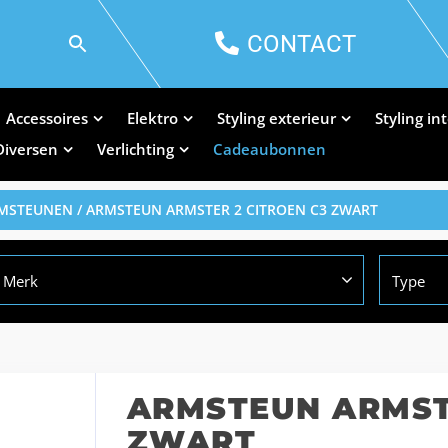
CONTACT
Accessoires
Elektro
Styling exterieur
Styling in
Diversen
Verlichting
Cadeaubonnen
RMSTEUNEN
/ ARMSTEUN ARMSTER 2 CITROEN C3 ZWART
Merk
Type
ARMSTEUN ARMST
ZWART