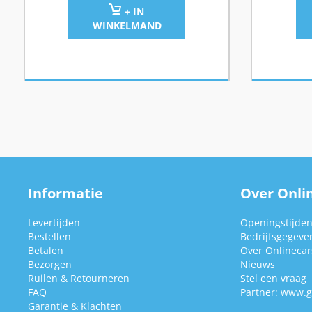
+ IN
WINKELMAND
Informatie
Over Onlin
Levertijden
Openingstijde
Bestellen
Bedrijfsgegeve
Betalen
Over Onlinecars
Bezorgen
Nieuws
Ruilen & Retourneren
Stel een vraag
FAQ
Partner:
www.g
Garantie & Klachten