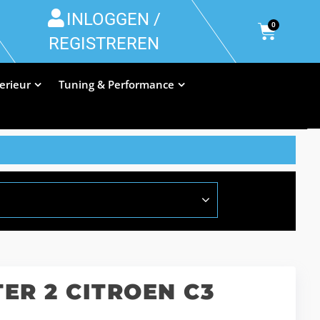
INLOGGEN /
0
REGISTREREN
terieur
Tuning & Performance
ER 2 CITROEN C3