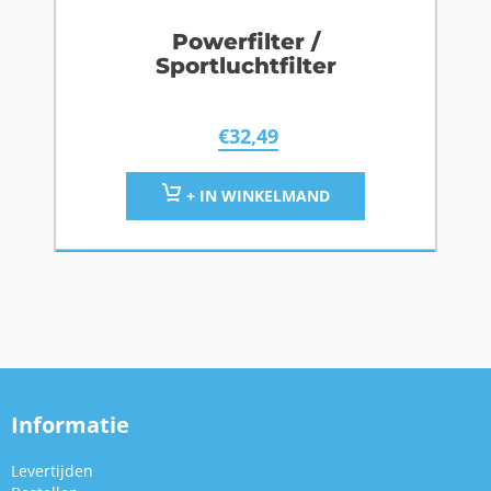
Powerfilter /
Sportluchtfilter
€
32,49
+ IN WINKELMAND
Informatie
Levertijden