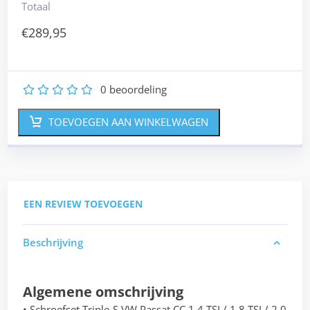
Totaal
€
289,95
0
beoordeling
1
2
3
4
5
TOEVOEGEN AAN WINKELWAGEN
EEN REVIEW TOEVOEGEN
Beschrijving
Algemene omschrijving
• Schroefset Triple-S VW Passat CC 1.4 TSI / 1.8 TSI / 2.0