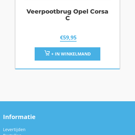
Veerpootbrug Opel Corsa
C
€
59,95
+ IN WINKELMAND
Informatie
Levertijden