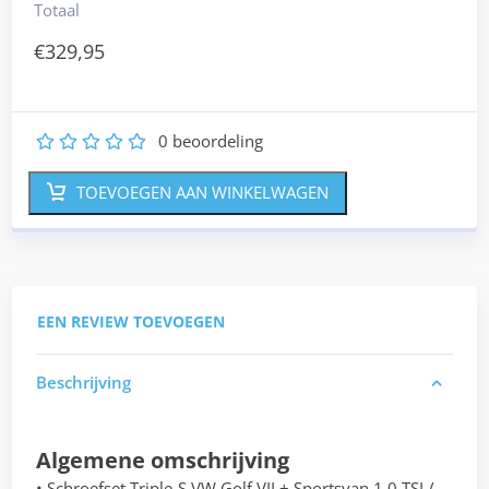
Totaal
€
329,95
0
beoordeling
1
2
3
4
5
TOEVOEGEN AAN WINKELWAGEN
EEN REVIEW TOEVOEGEN
Beschrijving
Algemene omschrijving
• Schroefset Triple-S VW Golf VII + Sportsvan 1.0 TSI /