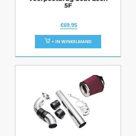
5F
€
69,95
+ IN WINKELMAND