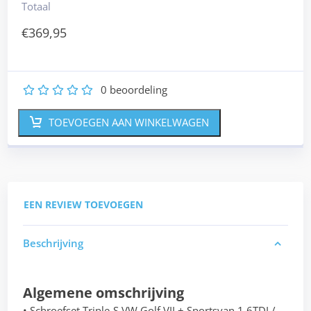
Totaal
€
369,95
0
beoordeling
1
2
3
4
5
TOEVOEGEN AAN WINKELWAGEN
EEN REVIEW TOEVOEGEN
Beschrijving
Algemene omschrijving
• Schroefset Triple-S VW Golf VII + Sportsvan 1.6TDI /