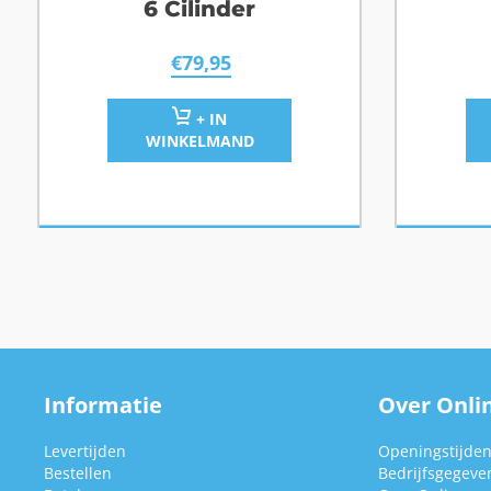
6 Cilinder
€
79,95
+ IN
WINKELMAND
Informatie
Over Onlin
Levertijden
Openingstijde
Bestellen
Bedrijfsgegeve