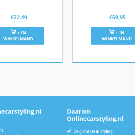
€
22,49
€
59,95
+ IN
+ IN
WINKELMAND
WINKELMAND
ecarstyling.nl
Daarom
Onlinecarstyling.nl
n
ns
De grootste in styling