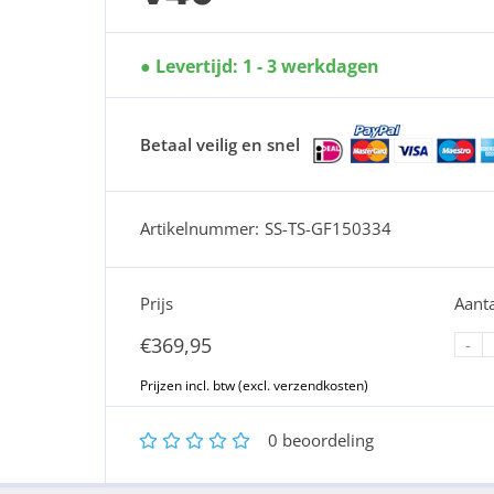
Levertijd: 1 - 3 werkdagen
Betaal veilig en snel
Artikelnummer:
SS-TS-GF150334
Prijs
Aanta
€
369,95
-
1
2
3
4
5
0
beoordeling