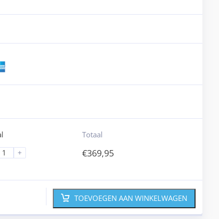
l
Totaal
€
369,95
+
TOEVOEGEN AAN WINKELWAGEN