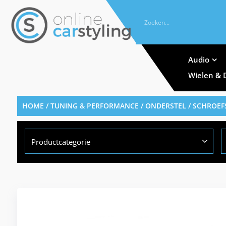
Audio
Wielen & 
HOME
/
TUNING & PERFORMANCE
/
ONDERSTEL
/
SCHROEF
Productcategorie