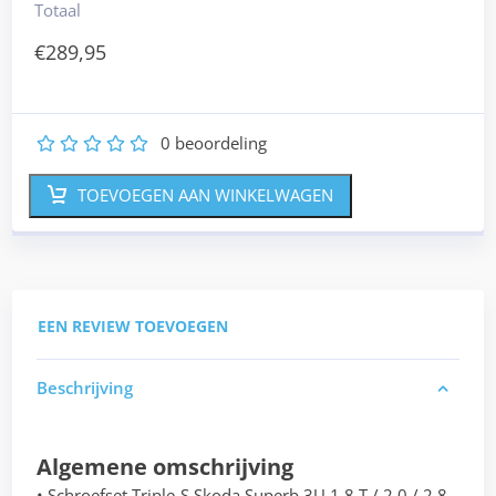
Totaal
€
289,95
0
beoordeling
1
2
3
4
5
TOEVOEGEN AAN WINKELWAGEN
EEN REVIEW TOEVOEGEN
Beschrijving
Algemene omschrijving
• Schroefset Triple-S Skoda Superb 3U 1.8 T / 2.0 / 2.8