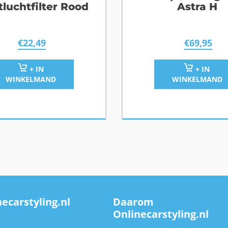
tluchtfilter Rood
Astra H
€
22,49
€
69,95
+ IN
+ IN
WINKELMAND
WINKELMAND
ecarstyling.nl
Daarom
Onlinecarstyling.nl
n