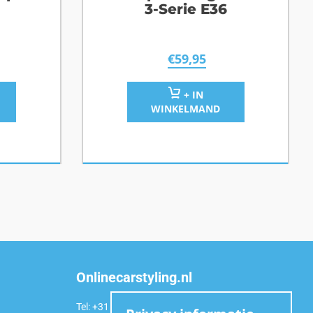
3-Serie E36
€
59,95
+ IN
WINKELMAND
Onlinecarstyling.nl
Tel: +31 (0)6 54 98 49 99