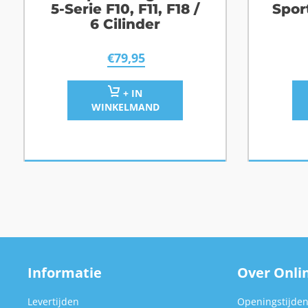
5-Serie F10, F11, F18 /
Spor
6 Cilinder
€
79,95
+ IN
WINKELMAND
Informatie
Over Onlin
Levertijden
Openingstijde