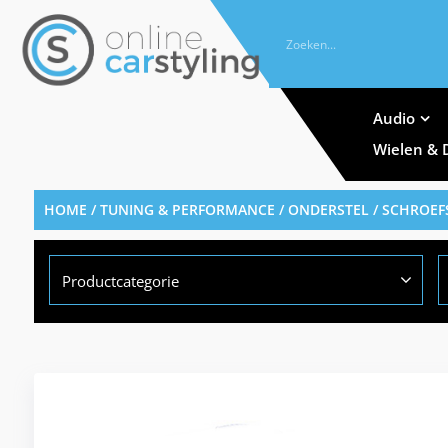
Audio
Wielen & 
HOME
/
TUNING & PERFORMANCE
/
ONDERSTEL
/
SCHROEF
Productcategorie