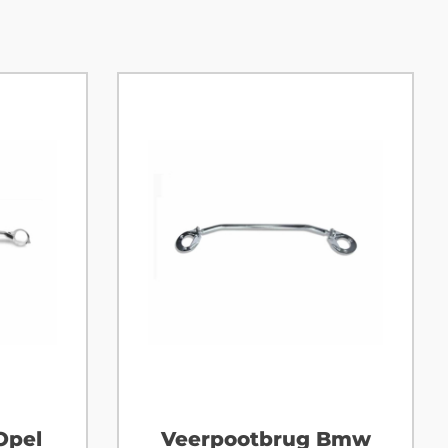
Opel
Veerpootbrug Bmw