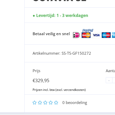
Levertijd: 1 - 3 werkdagen
Betaal veilig en snel
Artikelnummer:
SS-TS-GF150272
Prijs
Aanta
€
329,95
-
1
2
3
4
5
0
beoordeling