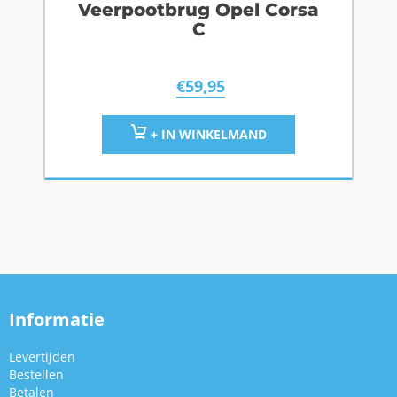
Veerpootbrug Opel Corsa
C
€
59,95
+ IN WINKELMAND
Informatie
Levertijden
Bestellen
Betalen