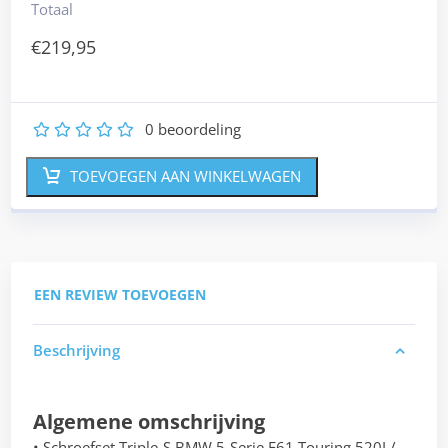
Totaal
€
219,95
0
beoordeling
1
2
3
4
5
TOEVOEGEN AAN WINKELWAGEN
EEN REVIEW TOEVOEGEN
Beschrijving
Algemene omschrijving
• Schroefset Triple-S BMW 5-Serie E61 Touring 520I /