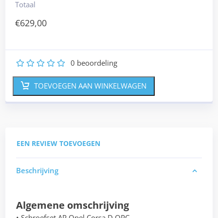
Totaal
€
629,00
0
beoordeling
1
2
3
4
5
TOEVOEGEN AAN WINKELWAGEN
EEN REVIEW TOEVOEGEN
Beschrijving
Algemene omschrijving
• Schroefset AP Opel Corsa D OPC