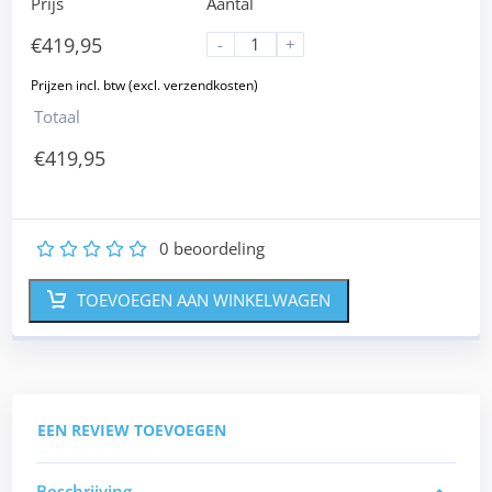
Prijs
Aantal
€
419,95
-
+
Totaal
€
419,95
0
beoordeling
1
2
3
4
5
TOEVOEGEN AAN WINKELWAGEN
EEN REVIEW TOEVOEGEN
Beschrijving