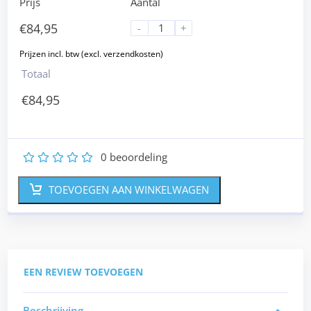
Prijs
Aantal
€
84,95
-
+
Totaal
€
84,95
0
beoordeling
1
2
3
4
5
TOEVOEGEN AAN WINKELWAGEN
EEN REVIEW TOEVOEGEN
Beschrijving