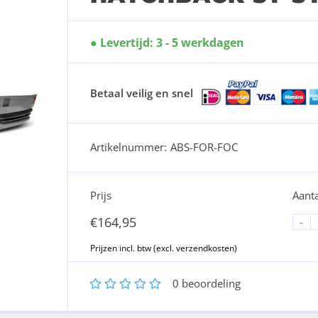
Levertijd: 3 - 5 werkdagen
Betaal veilig en snel
Artikelnummer:
ABS-FOR-FOC
Prijs
Aanta
€
164,95
-
1
2
3
4
5
0
beoordeling