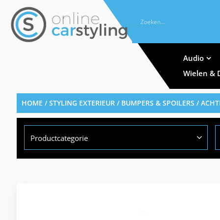
Audio
Wielen & 
HOME
/
STYLING EXTERIEUR
/
BUMPERS & SPOILERS
/
ACHT
Productcategorie