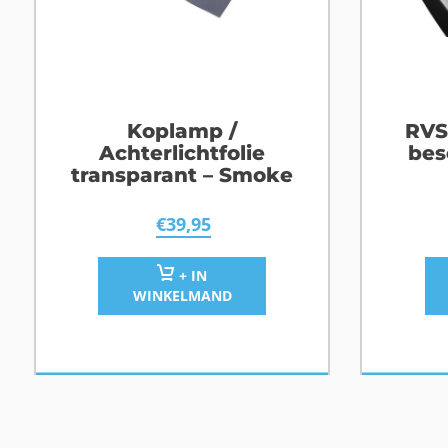
Koplamp /
RVS
Achterlichtfolie
bes
transparant – Smoke
S
€
39,95
+ IN
WINKELMAND