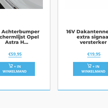
 Achterbumper
16V Dakantenn
chermlijst Opel
extra signaa
Astra H
versterker
tationwagon
€
59,95
€
19,95
+ IN
+ IN
WINKELMAND
WINKELMAND