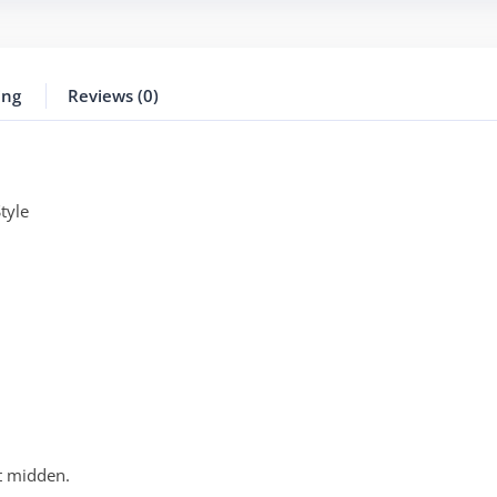
ing
Reviews (0)
tyle
t midden.