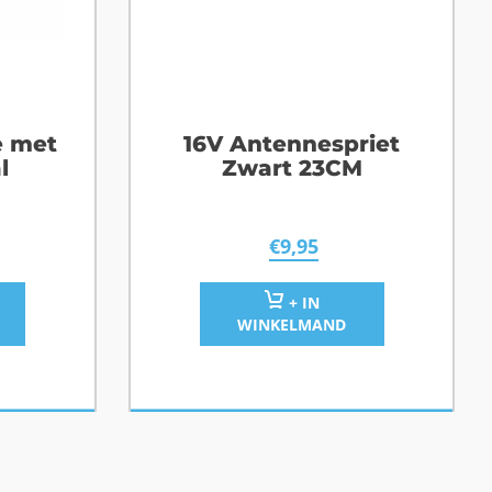
e met
16V Antennespriet
l
Zwart 23CM
€
9,95
+ IN
WINKELMAND