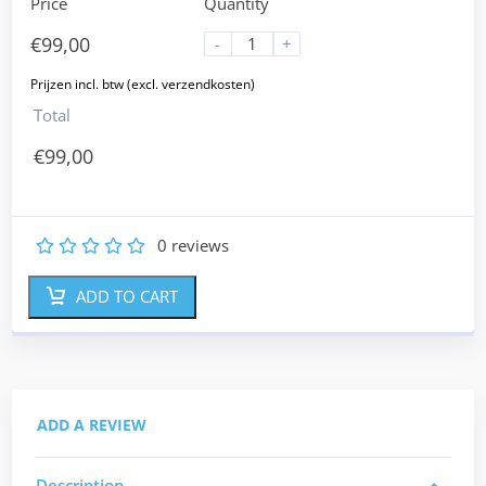
Price
Quantity
€
99,00
-
+
Total
€
99,00
0
reviews
1
2
3
4
5
ADD TO CART
ADD A REVIEW
Description